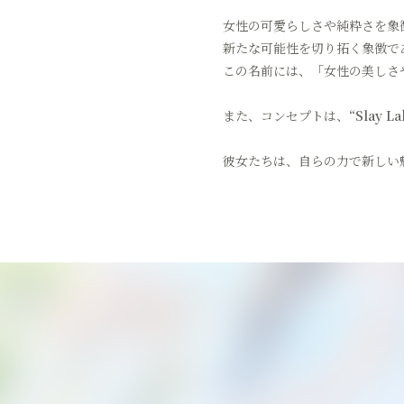
女性の可愛らしさや純粋さを象徴
新たな可能性を切り拓く象徴であ
この名前には、「女性の美しさ
また、コンセプトは、
“Slay
彼女たちは、自らの力で新しい