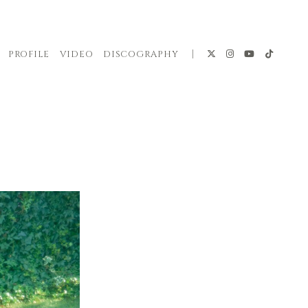
PROFILE
VIDEO
DISCOGRAPHY