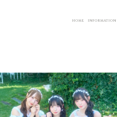
HOME
INFORMATION